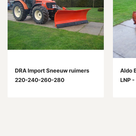
DRA Import Sneeuw ruimers
Aldo B
220-240-260-280
LNP -