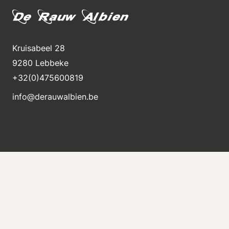
Kruisabeel 28
9280 Lebbeke
+32(0)475600819
info@derauwalbien.be
Bleiben Sie über neue Lagerbestände auf dem
Laufenden
Erhalten Sie sofort eine E-Mail, wenn eine neue
Maschine zum Verkauf steht.