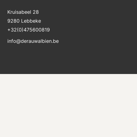
Kruisabeel 28
9280 Lebbeke
+32(0)475600819
info@derauwalbien.be
Bleiben Sie über neue Lagerbestände auf dem
Laufenden
Erhalten Sie sofort eine E-Mail, wenn eine neue
Maschine zum Verkauf steht.