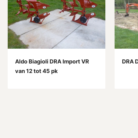
Aldo Biagioli DRA Import VR
DRA 
van 12 tot 45 pk