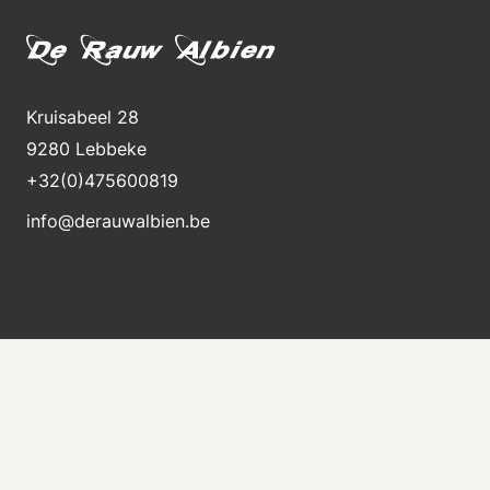
Kruisabeel 28
9280 Lebbeke
+32(0)475600819
info@derauwalbien.be
Bleiben Sie über neue Lagerbestände auf dem
Laufenden
Erhalten Sie sofort eine E-Mail, wenn eine neue
Maschine zum Verkauf steht.