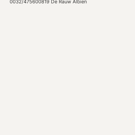
0032/475600819 De Rauw Albien