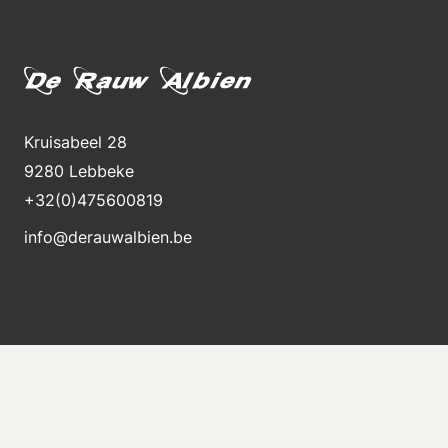
Kruisabeel 28
9280 Lebbeke
+32(0)475600819
info@derauwalbien.be
Blijft op de hoogte van nieuwe voorraad
Ontvang direct een e-mail als er een nieuwe
machine te koop komt.