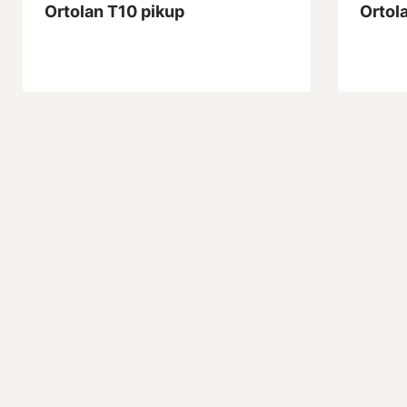
Ortolan T10 pikup
Ortol