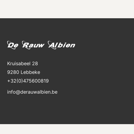
Kruisabeel 28
9280 Lebbeke
+32(0)475600819
info@derauwalbien.be
Blijft op de hoogte van nieuwe voorraad
Ontvang direct een e-mail als er een nieuwe