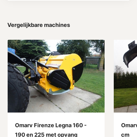
Vergelijkbare machines
Omarv Firenze Legna 160 -
Omarv
190 en 225 met opvang
cm