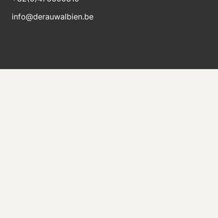
info@derauwalbien.be
Blijft op de hoogte van nieuwe voorraad
Ontvang direct een e-mail als er een nieuwe
machine te koop komt.
Versturen