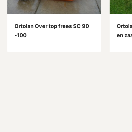
Ortolan Over top frees SC 90
Ortol
-100
en za