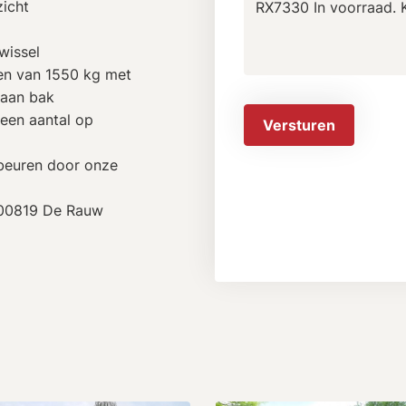
zicht
wissel
gen van 1550 kg met
kaan bak
 een aantal op
Versturen
ebeuren door onze
5600819 De Rauw