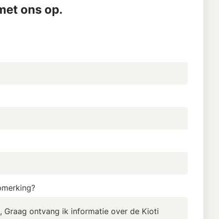
et ons op.
pmerking?