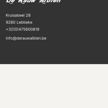
Kruisabeel 28
9280 Lebbeke
+32(0)475600819
info@derauwalbien.be
Blijft op de hoogte van nieuwe voorraad
Ontvang direct een e-mail als er een nieuwe
machine te koop komt.