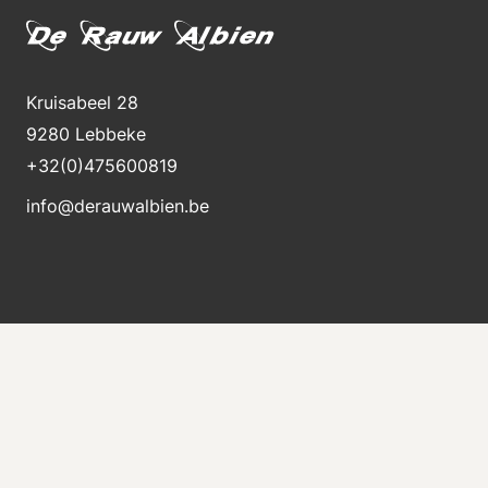
Kruisabeel 28
9280 Lebbeke
+32(0)475600819
info@derauwalbien.be
Blijft op de hoogte van nieuwe voorraad
Ontvang direct een e-mail als er een nieuwe
machine te koop komt.