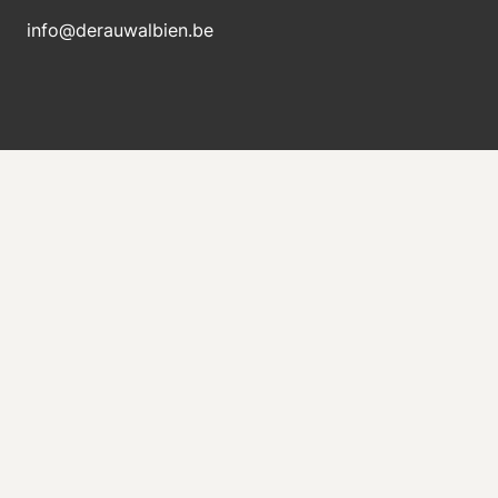
info@derauwalbien.be
Blijft op de hoogte van nieuwe voorraad
Ontvang direct een e-mail als er een nieuwe
machine te koop komt.
Versturen