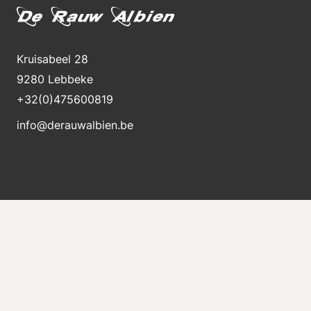
Kruisabeel 28
9280 Lebbeke
+32(0)475600819
info@derauwalbien.be
Stay informed about new stock
Receive an e-mail immediately when a new machine
is for sale.