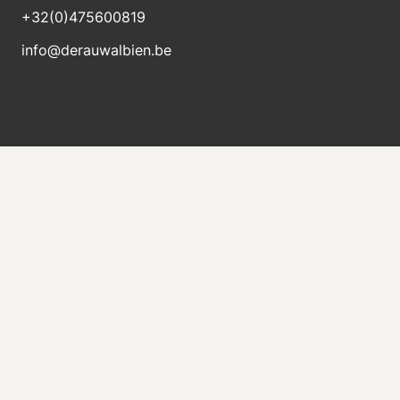
+32(0)475600819
info@derauwalbien.be
Stay informed about new stock
Receive an e-mail immediately when a new machine
is for sale.
Send