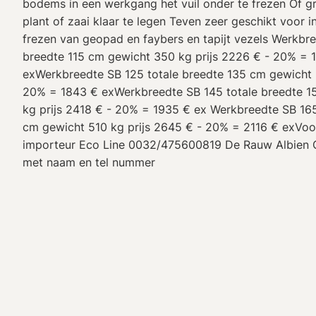
bodems in een werkgang het vuil onder te frezen Of g
plant of zaai klaar te legen Teven zeer geschikt voor 
frezen van geopad en faybers en tapijt vezels Werkbre
breedte 115 cm gewicht 350 kg prijs 2226 € - 20% = 
exWerkbreedte SB 125 totale breedte 135 cm gewicht 
20% = 1843 € exWerkbreedte SB 145 totale breedte 1
kg prijs 2418 € - 20% = 1935 € ex Werkbreedte SB 165
cm gewicht 510 kg prijs 2645 € - 20% = 2116 € exVoor
importeur Eco Line 0032/475600819 De Rauw Albien O
met naam en tel nummer