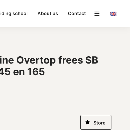
iding school
About us
Contact
ne Overtop frees SB
45 en 165