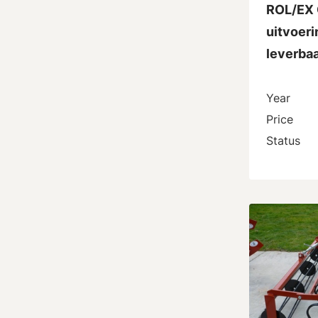
ROL/EX 
uitvoeri
leverba
Year
Price
Status