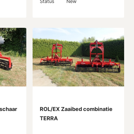
Status
New
lschaar
ROL/EX Zaaibed combinatie
TERRA