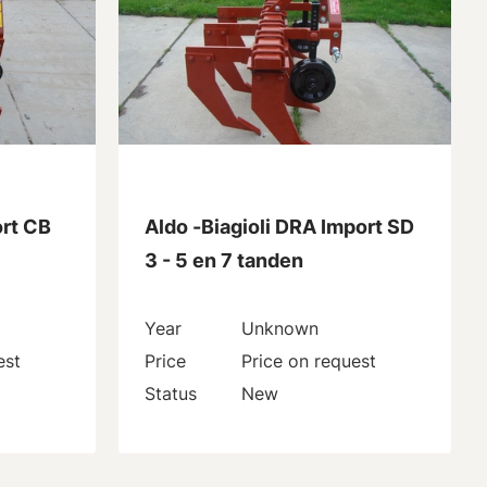
ort CB
Aldo -Biagioli DRA Import SD
3 - 5 en 7 tanden
Year
Unknown
est
Price
Price on request
Status
New