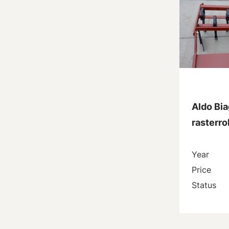
Aldo Bia
rasterro
Year
Price
Status