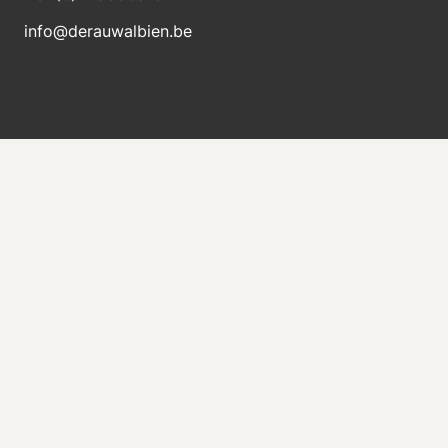
info@derauwalbien.be
Blijft op de hoogte van nieuwe voorraad
Ontvang direct een e-mail als er een nieuwe
machine te koop komt.
Versturen