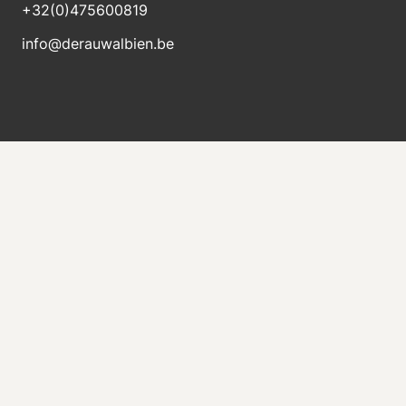
+32(0)475600819
info@derauwalbien.be
Blijft op de hoogte van nieuwe voorraad
Ontvang direct een e-mail als er een nieuwe
machine te koop komt.
Versturen