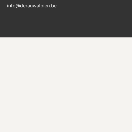
info@derauwalbien.be
Blijft op de hoogte van nieuwe voorraad
Ontvang direct een e-mail als er een nieuwe
machine te koop komt.
Versturen