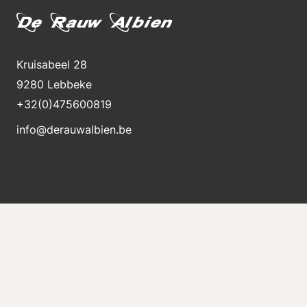
Kruisabeel 28
9280 Lebbeke
+32(0)475600819
info@derauwalbien.be
Blijft op de hoogte van nieuwe voorraad
Ontvang direct een e-mail als er een nieuwe
machine te koop komt.