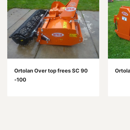
Ortolan Over top frees SC 90
Ortol
-100