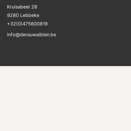
Kruisabeel 28
9280 Lebbeke
+32(0)475600819
info@derauwalbien.be
Blijft op de hoogte van nieuwe voorraad
Ontvang direct een e-mail als er een nieuwe
machine te koop komt.
Versturen