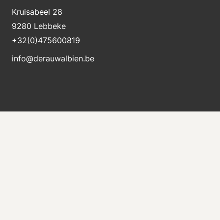
Kruisabeel 28
9280 Lebbeke
+32(0)475600819
info@derauwalbien.be
Blijft op de hoogte van nieuwe voorraad
Ontvang direct een e-mail als er een nieuwe
machine te koop komt.
Versturen