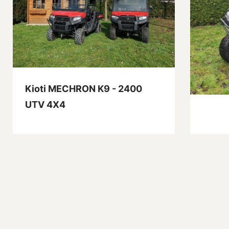
Kioti MECHRON K9 - 2400
Kioti
UTV 4X4