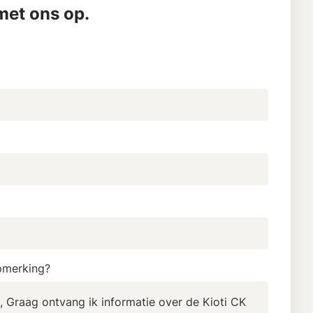
et ons op.
pmerking?