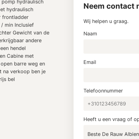
m pomp hydraulisch
Neem contact m
met hydraulisch
r frontladder
Wij helpen u graag.
 min Inclusief
achter Gewicht van de
Naam
erkrijgbaar andere
 een hendel
len Cabine met
Email
r open barre weg en
t na verkoop ben je
ijs bel
Telefoonnummer
Heeft u een vraag of o