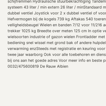
schijfremmen Hydraulische stuurbekrachtiging Tande
systeem 43 liter / min extern 26 liter / minStandaard 
dubbel ventiel Joystick voor 2 x dubbel ventiel of voo
Hefvermogen bij de kogels 739 kg Aftakas 540 toeren /
velligheidsbeugel Wielen en banden 7/12 voor 11/216 
trekker 1025 kg Breedte over meten 125 cm In optie v
wielsoorten industrie of gazon wielen Frontladder met
bediening snel wissel met grond bak of andere hulpde
verwarming enzSteeds met registratie en keuring voo
twee jaar waarborg Ook voor alle toebehoren en diens
bij ons aan het goede adres Voor meer info en beste pr
0032/475600819 De Rauw Albien