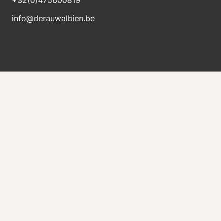
info@derauwalbien.be
Blijft op de hoogte van nieuwe voorraad
Ontvang direct een e-mail als er een nieuwe
machine te koop komt.
Versturen