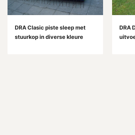
DRA Clasic piste sleep met
DRA D
stuurkop in diverse kleure
uitvo