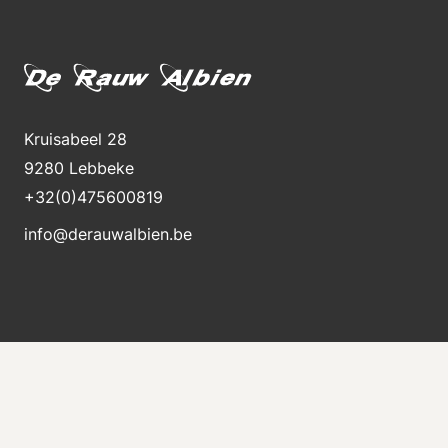
Kruisabeel 28
9280 Lebbeke
+32(0)475600819
info@derauwalbien.be
Blijft op de hoogte van nieuwe voorraad
Ontvang direct een e-mail als er een nieuwe
machine te koop komt.