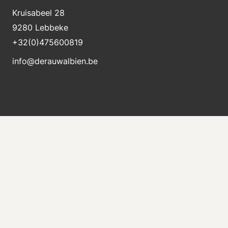
Kruisabeel 28
9280 Lebbeke
+32(0)475600819
info@derauwalbien.be
Blijft op de hoogte van nieuwe voorraad
Ontvang direct een e-mail als er een nieuwe
machine te koop komt.
Versturen