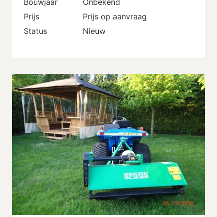
Bouwjaar
Onbekend
Prijs
Prijs op aanvraag
Status
Nieuw